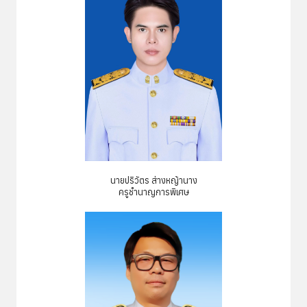
พิ
เ
ศ
ษ
ส่
ว
น
ก
ล
า
ง