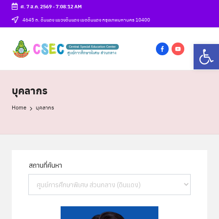
ศ. 7 ส.ค. 2569
-
7:08:13 AM
Skip
4645 ถ. ดินแดง แขวงดินแดง เขตดินแดง กรุงเทพมหานคร 10400
to
ศู
Op
content
csec
น
f
y
a
o
ย์
c
u
บุคลากร
ก
e
t
Home
บุคลากร
b
u
า
o
b
ร
o
e
ศึ
k
ก
ษ
า