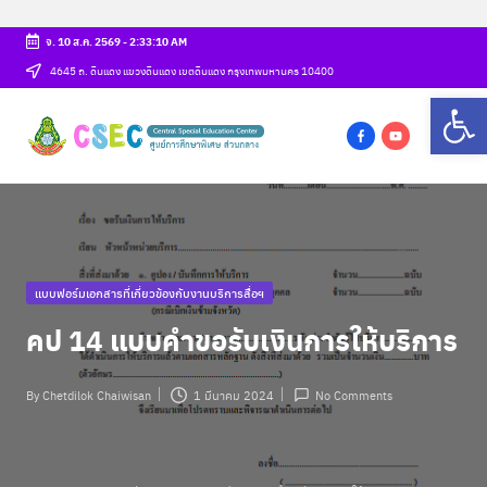
จ. 10 ส.ค. 2569
-
2:33:10 AM
Skip
4645 ถ. ดินแดง แขวงดินแดง เขตดินแดง กรุงเทพมหานคร 10400
Op
to
ศู
content
csec
น
f
y
a
o
ย์
c
u
ก
e
t
b
u
า
Posted
แบบฟอร์มเอกสารที่เกี่ยวข้องกับงานบริการสื่อฯ
o
b
ร
in
o
e
คป 14 แบบคำขอรับเงินการให้บริการ
ศึ
k
ก
By
Chetdilok Chaiwisan
1 มีนาคม 2024
No Comments
Posted
ษ
by
า