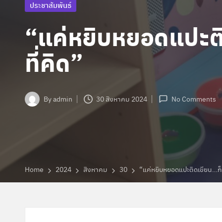
ก
Posted
ประชาสัมพันธ์
in
ษ
“แค่หยิบหยอดแปะต
า
ที่คิด”
พิ
เ
By
admin
30 สิงหาคม 2024
No Comments
Posted
ศ
by
ษ
ส่
Home
2024
สิงหาคม
30
“แค่หยิบหยอดแปะติดเขียน…ก็
ว
น