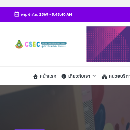
พฤ. 6 ส.ค. 2569
-
8:48:41 AM
Skip
to
content
ศู
csec
น
ย์
หน้าแรก
เกี่ยวกับเรา
หน่วยบริก
ก
า
ร
ศึ