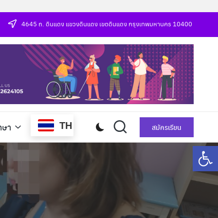
4645 ถ. ดินแดง แขวงดินแดง เขตดินแดง กรุงเทพมหานคร 10400
TH
กษา
สมัครเรียน
Op