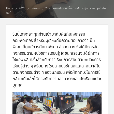
พิ
Home
2024
กันยายน
2
“เพียงปลายนิ้วชี้ที่สัมผัสเมาส์สู่การเรียนรู้ที่ไม่สิ้น
เ
สุด”
ศ
ษ
วันนี้เราจะพาทุกท่านเข้ามาสัมผัสกับกิจกรรม
ส่
คอมพิวเตอร์ สำหรับผู้เรียนที่มีความต้องการจำเป็น
พิเศษ ที่ศูนย์การศึกษาพิเศษ ส่วนกลาง ซึ่งได้มีการจัด
ว
กิจกรรมตามหน่วยการเรียนรู้ โดยนักเรียนจะได้ฝึกการ
น
ใช้แอพพลิเคชั่นสำหรับการเรียนการสอนตามหน่วยการ
ก
เรียนรู้ต่าง ๆ พร้อมทัังใช้ปลายนิ้วชี้คลิ๊กและลากเมาส์ไป
ตามกิจกรรมต่าง ๆ ของนักเรียน เพื่อฝึกทักษะในการใช้
ล
กล้ามเนื้อเล็กให้ตรงกับความสามารถของนักเรียนแต่ละ
า
บุคคล
ง