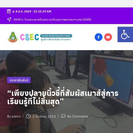
ส. 8 ส.ค. 2569
-
11:15:30 AM
Skip
4645 ถ. ดินแดง แขวงดินแดง เขตดินแดง กรุงเทพมหานคร 10400
Op
to
ศู
content
csec
น
f
y
a
o
ย์
c
u
ก
e
t
b
u
า
Posted
ประชาสัมพันธ์
o
b
ร
in
o
e
“เพียงปลายนิ้วชี้ที่สัมผัสเมาส์สู่การ
ศึ
k
เรียนรู้ที่ไม่สิ้นสุด”
ก
ษ
By
admin
2 กันยายน 2024
No Comments
Posted
by
า