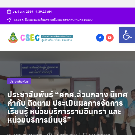
อา. 9 ส.ค. 2569
-
4:39:18 AM
Skip
4645 ถ. ดินแดง แขวงดินแดง เขตดินแดง กรุงเทพมหานคร 10400
Op
to
ศู
content
csec
น
f
y
a
o
ย์
c
u
ก
e
t
b
u
า
Posted
ประชาสัมพันธ์
o
b
ร
in
o
e
ประชาสัมพันธ์ “ศกศ.ส่วนกลาง นิเทศ
ศึ
k
กำกับ ติดตาม ประเมินผลการจัดการ
ก
เรียนรู้ หน่วยบริการรามอินทรา และ
หน่วยบริการมีนบุรี”
ษ
า
By
Chetdilok Chaiwisan
5 กันยายน 2024
No Comments