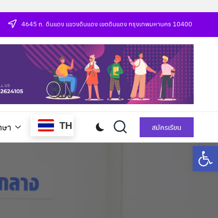
4645 ถ. ดินแดง แขวงดินแดง เขตดินแดง กรุงเทพมหานคร 10400
TH
กษา
สมัครเรียน
Op