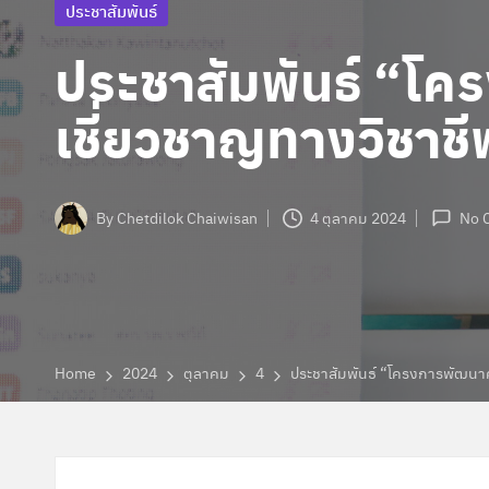
ก
Posted
ประชาสัมพันธ์
in
ษ
ประชาสัมพันธ์ “โค
า
เชี่ยวชาญทางวิชาช
พิ
เ
By
Chetdilok Chaiwisan
4 ตุลาคม 2024
No 
Posted
ศ
by
ษ
ส่
Home
2024
ตุลาคม
4
ประชาสัมพันธ์ “โครงการพัฒนาค
ว
น