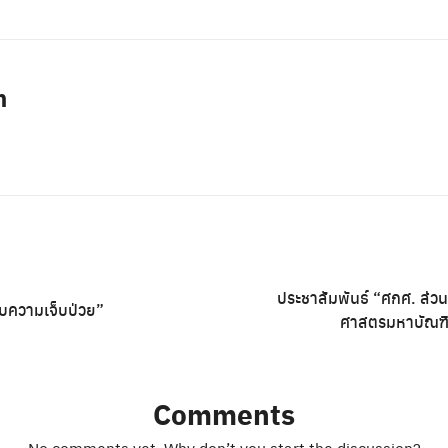
n
ประชาสัมพันธ์ “ศกศ. ส่วน
ับความเจ็บป่วย”
ศาสตรมหาบัณฑิ
Comments