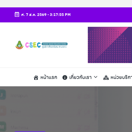
ศ. 7 ส.ค. 2569
-
3:17:56 PM
Skip
to
content
ศู
csec
น
ย์
หน้าแรก
เกี่ยวกับเรา
หน่วยบริก
ก
า
ร
ศึ