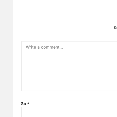
อ
ชื่อ
*