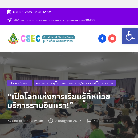
ส. 8 ส.ค. 2569
-
9:08:43 AM
Skip
4645 ถ. ดินแดง แขวงดินแดง เขตดินแดง กรุงเทพมหานคร 10400
Op
to
ศู
content
csec
น
f
y
a
o
ย์
c
u
ก
e
t
b
u
า
Posted
ประชาสัมพันธ์
หน่วยบริการ/โรงเรียนเรียนรวม/เรียนร่วม/โรงพยาบาล
o
b
ร
in
o
e
“เปิดโลกแห่งการเรียนรู้ที่หน่วย
ศึ
k
บริการรามอินทรา!”
ก
ษ
By
Chetdilok Chaiwisan
2 กรกฎาคม 2025
No Comments
Posted
by
า