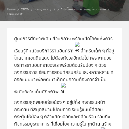
พิ
Home
2025
กรกฎาคม
2
“เปิดโลกแห่งการเรียนรู้ที่หน่วยบริการ
เ
รามอินทรา!”
ศ
ษ
ศูนย์การศึกษาพิเศษ ส่วนกลาง พร้อมเปิดโลกแห่งการ
ส่
เรียนรู้ที่หน่วยบริการรามอินทรา!
สำหรับเด็ก ๆ ที่อยู่
ว
ไกลจากเขตดินแดง ไม่ต้องกังวลอีกต่อไป เพราะหน่วย
น
บริการรามอินทราของเราพร้อมต้อนรับน้อง ๆ ด้วย
กิจกรรมการเรียนการสอนที่ครบครันและหลากหลาย ที่
ก
ออกแบบมาเพื่อพัฒนาเด็กที่มีความต้องการจำเป็น
ล
พิเศษอย่างเต็มศักยภาพ!
า
กิจกรรมสุดพิเศษที่รอน้อง ๆ อยู่มีทั้ง กิจกรรมหน้า
ง
กระดาน ที่สนุกสนานไปกับการเรียนรู้แบบโต้ตอบ
กระตุ้นให้น้อง ๆ กล้าแสดงออกและมีส่วนร่วม รวมถึง
กิจกรรมบูรณาการ ที่เชื่อมโยงความรู้ในทุกด้าน สร้าง