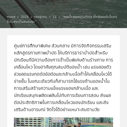
พิ
เ
Home
2025
กรกฎาคม
14
“ลอยน้ำ ลอยความกังวล เด็กพิเศษเติบโตเก่ง
ขึ้นในสระน้ำแสนอบอุ่น”
ศ
ษ
ส่
ศูนย์การศึกษาพิเศษ ส่วนกลาง มีการจัดกิจกรรมเสริม
หลักสูตรกายภาพบำบัด
ให้บริการธาราบำบัดสำหรับ
ว
นักเรียนที่มีความต้องการจำเป็นพิเศษด้านร่างกาย การ
น
เคลื่อนไหว โดยอาศัยคุณสมบัติของน้ำ เช่น แรงลอยตัว
ก
ช่วยลดแรงกดต่อข้อต่อและกล้ามเนื้อทำให้เคลื่อนไหวได้
ง่ายขึ้น ในขณะเดียวกันก็สามารถใช้แรงต้านของน้ำใน
ล
การเสริมสร้างความแข็งแรงของกล้ามเนื้อ และ
า
นักเรียนสนุกเพลิดเพลินไปกับการเรียนการสอน ส่งผล
ต่อประสิทธิภาพในการเคลื่อนไหวของนักเรียน และส่ง
ง
เสริมด้านอารมณ์ จิตใจได้อย่างเหมาะสมตามวัย