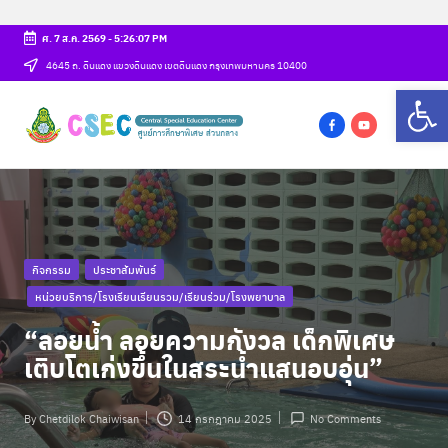
ศ. 7 ส.ค. 2569
-
5:26:08 PM
Skip
4645 ถ. ดินแดง แขวงดินแดง เขตดินแดง กรุงเทพมหานคร 10400
Op
to
ศู
content
csec
น
f
y
a
o
ย์
c
u
ก
e
t
b
u
า
Posted
กิจกรรม
ประชาสัมพันธ์
o
b
ร
in
o
e
หน่วยบริการ/โรงเรียนเรียนรวม/เรียนร่วม/โรงพยาบาล
ศึ
k
“ลอยน้ำ ลอยความกังวล เด็กพิเศษ
ก
เติบโตเก่งขึ้นในสระน้ำแสนอบอุ่น”
ษ
By
Chetdilok Chaiwisan
14 กรกฎาคม 2025
No Comments
า
Posted
by