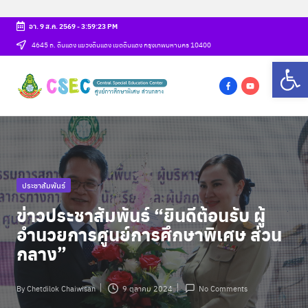
อา. 9 ส.ค. 2569
-
3:59:23 PM
Skip
4645 ถ. ดินแดง แขวงดินแดง เขตดินแดง กรุงเทพมหานคร 10400
Op
to
ศู
content
csec
น
f
y
a
o
ย์
c
u
ก
e
t
b
u
า
Posted
ประชาสัมพันธ์
o
b
ร
in
o
e
ข่าวประชาสัมพันธ์ “ยินดีต้อนรับ ผู้
ศึ
k
อำนวยการศูนย์การศึกษาพิเศษ ส่วน
ก
กลาง”
ษ
By
Chetdilok Chaiwisan
9 ตุลาคม 2024
No Comments
า
Posted
by