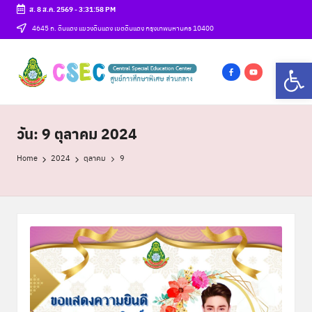
ส. 8 ส.ค. 2569
-
3:31:59 PM
Skip
4645 ถ. ดินแดง แขวงดินแดง เขตดินแดง กรุงเทพมหานคร 10400
to
ศู
Op
content
csec
น
f
y
a
o
ย์
c
u
วัน:
9 ตุลาคม 2024
ก
e
t
า
b
u
Home
2024
ตุลาคม
9
o
b
ร
o
e
ศึ
k
ก
ษ
า