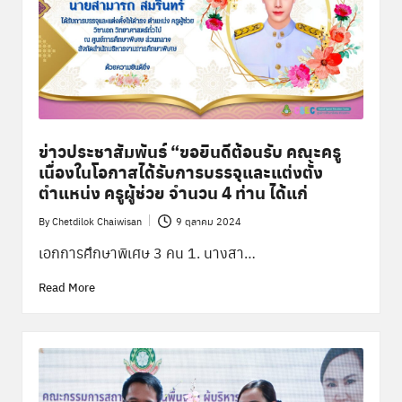
พิ
เ
ศ
ษ
ส่
ว
ข่าวประชาสัมพันธ์ “ขอยินดีต้อนรับ คณะครู
เนื่องในโอกาสได้รับการบรรจุและแต่งตั้ง
น
ตำแหน่ง ครูผู้ช่วย จำนวน 4 ท่าน ได้แก่
ก
By
Chetdilok Chaiwisan
9 ตุลาคม 2024
Posted
ล
by
เอกการศึกษาพิเศษ 3 คน 1. นางสา…
า
Read More
ง