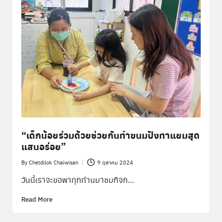
“เด็กน้อยร่วมด้วยช่วยกันทำขนมปังทาแยมสุด
แสนอร่อย”
By
Chetdilok Chaiwisan
9 ตุลาคม 2024
Posted
by
วันนี้เราจะขอพาทุกท่านมาชมกิจก…
Read More