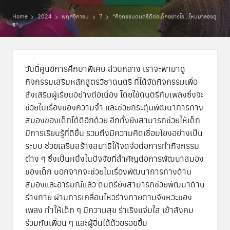
พิ
Home
2024
พฤศจิกายน
7
“กิจกรรมดนตรีดีต่อเด็กอย่างไร…ไหนมาลองดู
เ
ซิ”
ศ
ษ
วันนี้ศูนย์การศึกษาพิเศษ ส่วนกลาง เราจะพามาดู
ส่
กิจกรรมเสริมหลักสูตรวิชาดนตรี ที่ได้จัดกิจกรรมเพื่อ
ส่งเสริมผู้เรียนอย่างต่อเนื่อง โดยใช้ดนตรีกับเพลงซึ่งจะ
ว
ช่วยในเรื่องของความจำ และช่วยกระตุ้นพัฒนาการทาง
น
สมองของเด็กได้ดีอีกด้วย อีกทั้งยังสามารถช่วยให้เด็ก
ก
มีการเรียนรู้ที่ดีขึ้น รวมถึงมีความคิดเชื่อมโยงอย่างเป็น
ระบบ ช่วยเสริมสร้างสมาธิให้จดจ่อต่อการทำกิจกรรม
ล
ต่าง ๆ ซึ่งเป็นหนึ่งในปัจจัยที่สำคัญต่อการพัฒนาสมอง
า
ของเด็ก
นอกจากจะช่วยในเรื่องพัฒนาการทางด้าน
สมองและอารมณ์แล้ว ดนตรียังสามารถช่วยพัฒนาด้าน
ง
ร่างกาย ผ่านการเคลื่อนไหวร่างกายตามจังหวะของ
เพลง ทำให้เด็ก ๆ มีความสุข ร่าเริงแจ่มใส เข้าสังคม
ร่วมกับเพื่อน ๆ และผู้อื่นได้ด้วยรอยยิ้ม