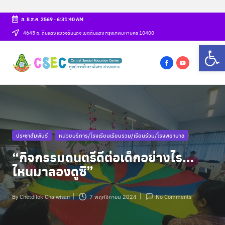
ส. 8 ส.ค. 2569
-
6:31:40 AM
Skip
4645 ถ. ดินแดง แขวงดินแดง เขตดินแดง กรุงเทพมหานคร 10400
Op
to
ศู
content
csec
น
f
y
a
o
ย์
c
u
ก
e
t
b
u
า
Posted
ประชาสัมพันธ์
หน่วยบริการ/โรงเรียนเรียนรวม/เรียนร่วม/โรงพยาบาล
o
b
ร
in
o
e
“กิจกรรมดนตรีดีต่อเด็กอย่างไร…
ศึ
k
ไหนมาลองดูซิ”
ก
ษ
By
Chetdilok Chaiwisan
7 พฤศจิกายน 2024
No Comments
Posted
by
า