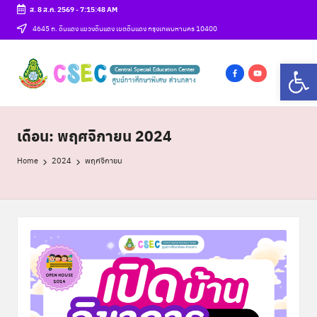
ส. 8 ส.ค. 2569
-
7:15:50 AM
Skip
4645 ถ. ดินแดง แขวงดินแดง เขตดินแดง กรุงเทพมหานคร 10400
to
ศู
Op
content
csec
น
f
y
a
o
ย์
c
u
เดือน:
พฤศจิกายน 2024
ก
e
t
า
b
u
Home
2024
พฤศจิกายน
o
b
ร
o
e
ศึ
k
ก
ษ
า