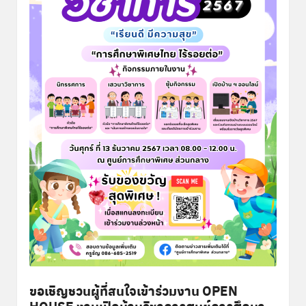
พิ
เ
ศ
ษ
ส่
ว
น
ก
ล
า
ง
ขอเชิญชวนผู้ที่สนใจเข้าร่วมงาน OPEN
HOUSE งานเปิดบ้านวิชาการศูนย์การศึกษา