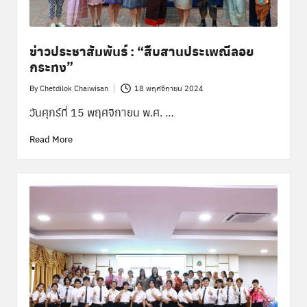
ข่าวประชาสัมพันธ์ : “สืบสานประเพณีลอย
กระทง”
By
Chetdilok Chaiwisan
18 พฤศจิกายน 2024
Posted
by
วันศุกร์ที่ 15 พฤศจิกายน พ.ศ. …
Read More