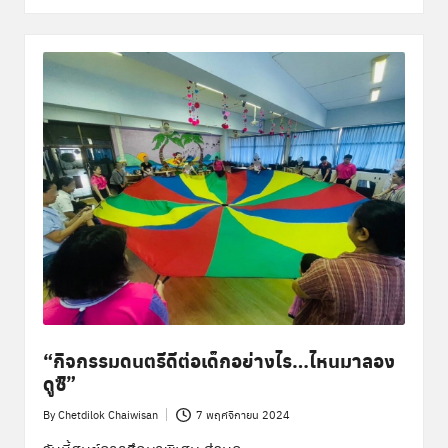
“กิจกรรมดนตรีดีต่อเด็กอย่างไร…ไหนมาลอง
ดูซิ”
By
Chetdilok Chaiwisan
7 พฤศจิกายน 2024
Posted
by