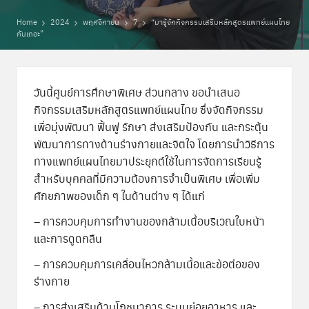
พิ
Home
2024
พฤศจิกายน
7
“มารู้จักกิจกรรมเสริมหลักสูตรแพทย์แผนไทย
เ
กันเถอะ”
ศ
ษ
วันนี้ศูนย์การศึกษาพิเศษ ส่วนกลาง ขอนำเสนอ
ส่
กิจกรรมเสริมหลักสูตรแพทย์แผนไทย ซึ่งจัดกิจกรรม
เพื่อมุ่งพัฒนา ฟื้นฟู รักษา ส่งเสริมป้องกัน และกระตุ้น
ว
พัฒนาการทางด้านร่างกายและจิตใจ โดยการนำวิธีการ
น
ทางแพทย์แผนไทยมาประยุกต์ใช้ในการจัดการเรียนรู้
ก
สำหรับบุคคลที่มีความต้องการจำเป็นพิเศษ เพื่อเพิ่ม
ศักยภาพของเด็ก ๆ ในด้านต่าง ๆ ได้แก่
ล
– การควบคุมการทำงานของกล้ามเนื้อบริเวณใบหน้า
า
และการดูดกลืน
ง
–
การควบคุมการเคลื่อนไหวกล้ามเนื้อและข้อต่อของ
ร่างกาย
– การส่งเสริมด้านโภชนาการ ระบบย่อยอาหาร และ