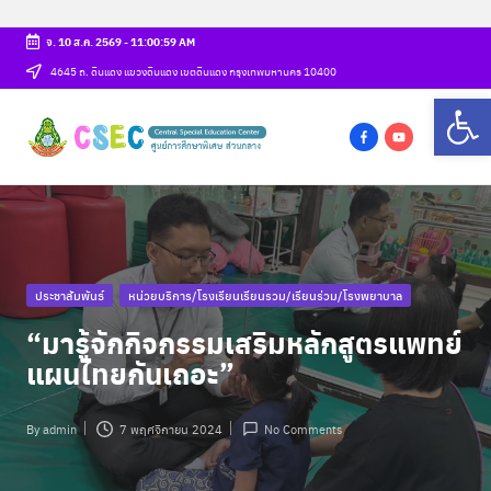
จ. 10 ส.ค. 2569
-
11:01:00 AM
Skip
4645 ถ. ดินแดง แขวงดินแดง เขตดินแดง กรุงเทพมหานคร 10400
Op
to
ศู
content
csec
น
f
y
a
o
ย์
c
u
ก
e
t
b
u
า
Posted
ประชาสัมพันธ์
หน่วยบริการ/โรงเรียนเรียนรวม/เรียนร่วม/โรงพยาบาล
o
b
ร
in
o
e
“มารู้จักกิจกรรมเสริมหลักสูตรแพทย์
ศึ
k
แผนไทยกันเถอะ”
ก
ษ
By
admin
7 พฤศจิกายน 2024
No Comments
Posted
by
า