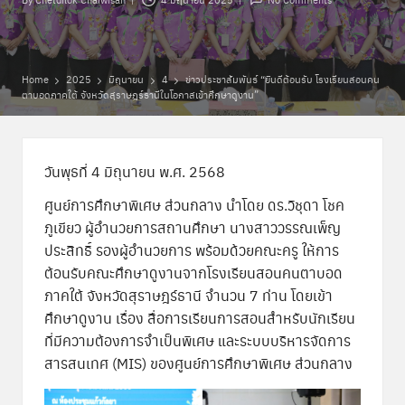
Posted
พิ
by
เ
ศ
Home
2025
มิถุนายน
4
ข่าวประชาสัมพันธ์ “ยินดีต้อนรับ โรงเรียนสอนคน
ตาบอดภาคใต้ จังหวัดสุราษฎร์ธานีในโอกาสเข้าศึกษาดูงาน”
ษ
ส่
ว
วันพุธที่ 4 มิถุนายน พ.ศ. 2568
น
ศูนย์การศึกษาพิเศษ ส่วนกลาง นำโดย ดร.วิชุดา โชค
ภูเขียว ผู้อำนวยการสถานศึกษา นางสาววรรณเพ็ญ
ก
ประสิทธิ์ รองผู้อำนวยการ พร้อมด้วยคณะครู ให้การ
ล
ต้อนรับคณะศึกษาดูงานจากโรงเรียนสอนคนตาบอด
ภาคใต้ จังหวัดสุราษฎร์ธานี จำนวน 7 ท่าน โดยเข้า
า
ศึกษาดูงาน เรื่อง สื่อการเรียนการสอนสำหรับนักเรียน
ง
ที่มีความต้องการจำเป็นพิเศษ และระบบบริหารจัดการ
สารสนเทศ (MIS) ของศูนย์การศึกษาพิเศษ ส่วนกลาง