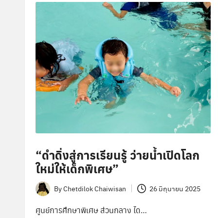
ษ
า
พิ
เ
ศ
ษ
ส่
“ดำดิ่งสู่การเรียนรู้ ว่ายน้ำเปิดโลก
ว
ใหม่ให้เด็กพิเศษ”
น
By
Chetdilok Chaiwisan
26 มิถุนายน 2025
Posted
ก
by
ศูนย์การศึกษาพิเศษ ส่วนกลาง ได…