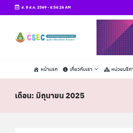
ส. 8 ส.ค. 2569
-
4:54:27 AM
Skip
to
content
ศู
csec
น
ย์
หน้าแรก
เกี่ยวกับเรา
หน่วยบริก
ก
า
เดือน:
มิถุนายน 2025
ร
ศึ
ก