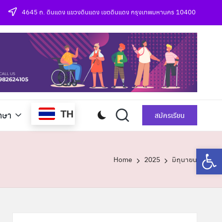
4645 ถ. ดินแดง แขวงดินแดง เขตดินแดง กรุงเทพมหานคร 10400
TH
กษา
สมัครเรียน
Op
Home
2025
มิถุนายน