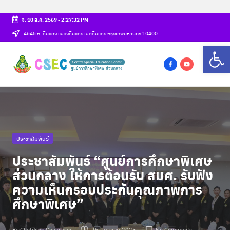
จ. 10 ส.ค. 2569
-
2:27:33 PM
Skip
4645 ถ. ดินแดง แขวงดินแดง เขตดินแดง กรุงเทพมหานคร 10400
Op
to
ศู
content
csec
น
f
y
a
o
ย์
c
u
ก
e
t
b
u
า
Posted
ประชาสัมพันธ์
o
b
ร
in
o
e
ประชาสัมพันธ์ “ศูนย์การศึกษาพิเศษ
ศึ
k
ส่วนกลาง ให้การต้อนรับ สมศ. รับฟัง
ก
ความเห็นกรอบประกันคุณภาพการ
ศึกษาพิเศษ”
ษ
า
By
Chetdilok Chaiwisan
25 มิถุนายน 2025
No Comments