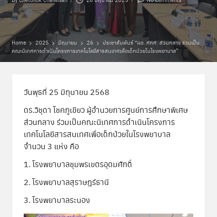
Posted
พิ
by
เ
ศ
Home
2025
มิถุนายน
26
ประชาสัมพันธ์ “ผอ. ศกศ. ส่วนกลาง ร่วมเป็น
คณะนิเทศการดำเนินโครงการเทคโนโลยีสารสนเทศเพื่อเด็กป่วยในโรงพยาบาล”
ษ
ส่
ว
วันพุธที่ 25 มิถุนายน 2568
น
ดร.วิชุดา โชคภูเขียว ผู้อำนวยการศูนย์การศึกษาพิเศษ
ส่วนกลาง ร่วมเป็นคณะนิเทศการดำเนินโครงการ
ก
เทคโนโลยีสารสนเทศเพื่อเด็กป่วยในโรงพยาบาล
ล
จำนวน 3 แห่ง คือ
า
1. โรงพยาบาลชุมพรเขตรอุดมศักดิ์
ง
2. โรงพยาบาลสุราษฎร์ธานี
3. โรงพยาบาลระนอง