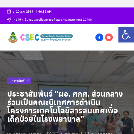
จ. 10 ส.ค. 2569
-
4:46:32 AM
Skip
4645 ถ. ดินแดง แขวงดินแดง เขตดินแดง กรุงเทพมหานคร 10400
Op
to
ศู
content
csec
น
f
y
a
o
ย์
c
u
ก
e
t
b
u
า
Posted
ประชาสัมพันธ์
o
b
ร
in
o
e
ประชาสัมพันธ์ “ผอ. ศกศ. ส่วนกลาง
ศึ
k
ร่วมเป็นคณะนิเทศการดำเนิน
ก
โครงการเทคโนโลยีสารสนเทศเพื่อ
เด็กป่วยในโรงพยาบาล”
ษ
า
By
Chetdilok Chaiwisan
26 มิถุนายน 2025
No Comments