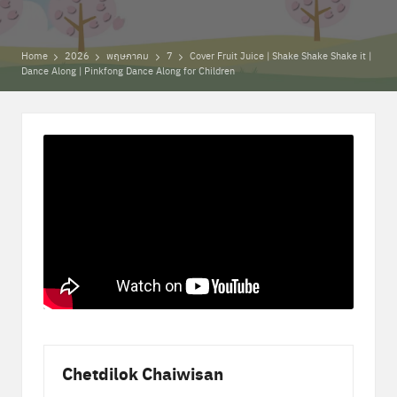
พิ
by
เ
ศ
Home
2026
พฤษภาคม
7
Cover Fruit Juice | Shake Shake Shake it |
Dance Along | Pinkfong Dance Along for Children
ษ
ส่
ว
น
ก
ล
า
ง
Chetdilok Chaiwisan