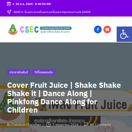
จ. 10 ส.ค. 2569
-
8:40:55 AM
Skip
4645 ถ. ดินแดง แขวงดินแดง เขตดินแดง กรุงเทพมหานคร 10400
to
ศู
Op
content
csec
น
f
y
a
o
ย์
c
u
ก
e
t
b
u
า
Posted
ประชาสัมพันธ์
วิดีโอเพลงเต้น
o
b
ร
in
o
e
Cover Fruit Juice | Shake Shake
ศึ
k
Shake it | Dance Along |
ก
Pinkfong Dance Along for
Children
ษ
า
By
Chetdilok Chaiwisan
7 พฤษภาคม 2026
No Comments
Posted