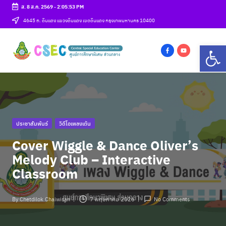
ส. 8 ส.ค. 2569
-
2:05:53 PM
Skip
4645 ถ. ดินแดง แขวงดินแดง เขตดินแดง กรุงเทพมหานคร 10400
to
ศู
Op
content
csec
น
f
y
a
o
ย์
c
u
ก
e
t
b
u
า
Posted
ประชาสัมพันธ์
วิดีโอเพลงเต้น
o
b
ร
in
o
e
Cover Wiggle & Dance Oliver’s
ศึ
k
Melody Club – Interactive
ก
Classroom
ษ
By
Chetdilok Chaiwisan
7 พฤษภาคม 2026
No Comments
า
Posted
by