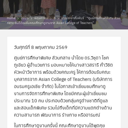
พิ
by
เ
ศ
Home
2026
พฤษภาคม
8
ข่าวประชาสัมพันธ์ : “ศูนย์การศึกษาพิเศษ ส่วน
กลาง ยินดีต้อนรับคณะศึกษาดูงานจาก Asian College of Teachers”
ษ
ส่
ว
วันศุกร์ที่ 8 พฤษภาคม 2569
น
ศูนย์การศึกษาพิเศษ ส่วนกลาง นำโดย ดร.วิชุดา โชค
ภูเขียว ผู้อำนวยการ มอบหมายให้นางสาวสรารี คำวิชิต
ก
หัวหน้าวิชาการ พร้อมด้วยคณะครู ให้การต้อนรับคณะ
ล
บุคลากรจาก Asian College of Teachers (บริษัทการ
อบรมครูเอเชีย จำกัด) ในโอกาสเข้าเยี่ยมชมศึกษาดู
า
งานการจัดการศึกษาพิเศษ โดยมีคณะผู้เข้าเยี่ยมชม
ง
ประมาณ 10 คน ประกอบด้วยกลุ่มครูต่างชาติที่ดูแล
และสอนเด็กพิเศษ รวมไปถึงเด็กที่มีความแตกต่างด้าน
ความสามารถ พัฒนาการ ร่างกาย หรืออารมณ์
ในการศึกษาดูงานครั้งนี้ คณะศึกษาดูงานได้พูดคุย