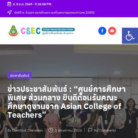
ส. 8 ส.ค. 2569
-
9:28:09 PM
Skip
4645 ถ. ดินแดง แขวงดินแดง เขตดินแดง กรุงเทพมหานคร 10400
to
ศู
Op
content
csec
น
f
y
a
o
ย์
c
u
ก
e
t
b
u
า
Posted
ประชาสัมพันธ์
o
b
ร
in
o
e
ข่าวประชาสัมพันธ์ : “ศูนย์การศึกษา
ศึ
k
พิเศษ ส่วนกลาง ยินดีต้อนรับคณะ
ก
ศึกษาดูงานจาก Asian College of
Teachers”
ษ
า
By
Chetdilok Chaiwisan
8 พฤษภาคม 2026
No Comments
Posted