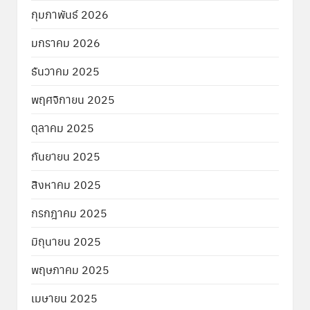
กุมภาพันธ์ 2026
มกราคม 2026
ธันวาคม 2025
พฤศจิกายน 2025
ตุลาคม 2025
กันยายน 2025
สิงหาคม 2025
กรกฎาคม 2025
มิถุนายน 2025
พฤษภาคม 2025
เมษายน 2025