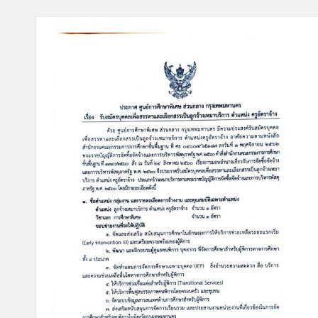
ษ
า
พิ
เ
ศ
ษ
ส่
ว
น
ก