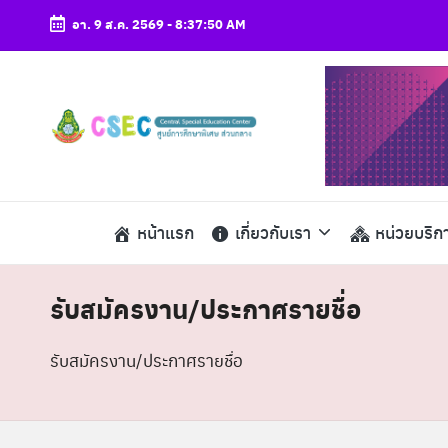
อา. 9 ส.ค. 2569
-
8:37:51 AM
Skip
to
content
ศู
csec
น
ย์
หน้าแรก
เกี่ยวกับเรา
หน่วยบริก
ก
า
รับสมัครงาน/ประกาศรายชื่อ
ร
รับสมัครงาน/ประกาศรายชื่อ
ศึ
ก