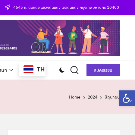
4645 ถ. ดินแดง แขวงดินแดง เขตดินแดง กรุงเทพมหานคร 10400
TH
กษา
สมัครเรียน
Op
Home
2024
มิถุนายน