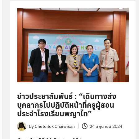
ข่าวประชาสัมพันธ์ : “เดินทางส่ง
บุคลากรไปปฏิบัติหน้าที่ครูผู้สอน
ประจำโรงเรียนพญาไท”
By
Chetdilok Chaiwisan
24 มิถุนายน 2024
Posted
by