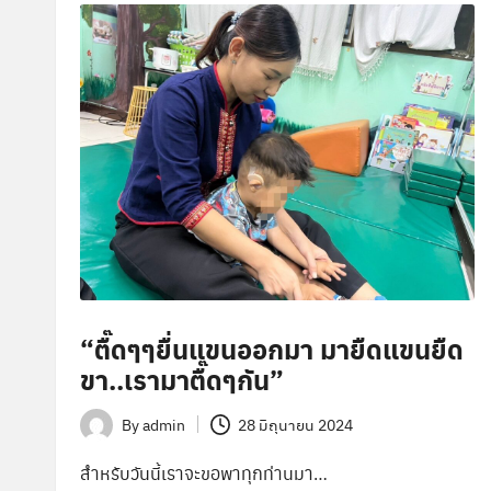
ษ
า
พิ
เ
ศ
ษ
ส่
“ตื๊ดๆๆยื่นแขนออกมา มายืดแขนยืด
ว
ขา..เรามาตื๊ดๆกัน”
น
By
admin
28 มิถุนายน 2024
Posted
ก
by
สำหรับวันนี้เราจะขอพาทุกท่านมา…