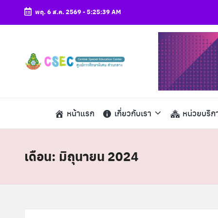
พฤ. 6 ส.ค. 2569
-
5:25:40 AM
Skip
to
content
ศู
csec
น
ย์
หน้าแรก
เกี่ยวกับเรา
หน่วยบริก
ก
า
เดือน:
มิถุนายน 2024
ร
ศึ
ก