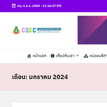
พฤ. 6 ส.ค. 2569
-
11:16:48 PM
Skip
to
content
ศู
csec
น
ย์
หน้าแรก
เกี่ยวกับเรา
หน่วยบริก
ก
า
เดือน:
มกราคม 2024
ร
ศึ
ก