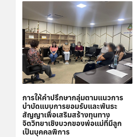
ษ
า
พิ
เ
ศ
ษ
ส่
การให้คำปรึกษากลุ่มตามแนวการ
ว
บำบัดแบบการยอมรับและพันธะ
สัญญาเพื่อเสริมสร้างทุนทาง
น
จิตวิทยาเชิงบวกของพ่อแม่ที่มีลูก
ก
เป็นบุคคลพิการ