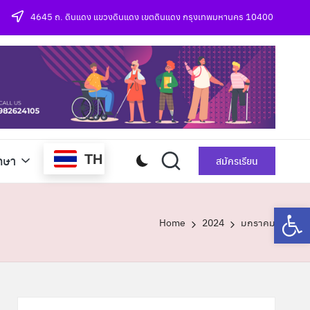
4645 ถ. ดินแดง แขวงดินแดง เขตดินแดง กรุงเทพมหานคร 10400
TH
กษา
สมัครเรียน
Op
Home
2024
มกราคม