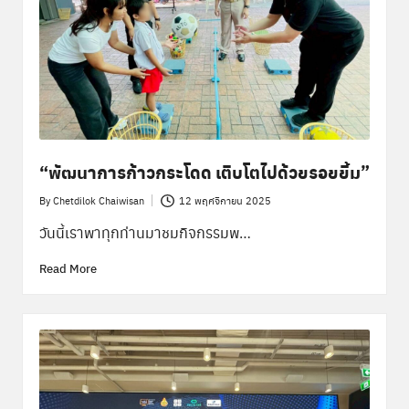
“พัฒนาการก้าวกระโดด เติบโตไปด้วยรอยยิ้ม”
By
Chetdilok Chaiwisan
12 พฤศจิกายน 2025
Posted
by
วันนี้เราพาทุกท่านมาชมกิจกรรมพ…
Read More