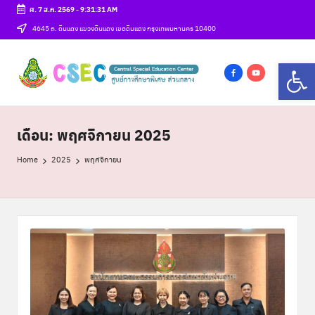
ศ. 7 ส.ค. 2569
-
9:31:32 AM
Skip
4645 ถ. ดินแดง แขวงดินแดง เขตดินแดง กรุงเทพมหานคร 10400
to
ศู
Op
content
csec
น
f
y
a
o
ย์
c
u
เดือน:
พฤศจิกายน 2025
ก
e
t
า
b
u
Home
2025
พฤศจิกายน
o
b
ร
o
e
ศึ
k
ก
ษ
า