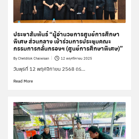
พิ
เ
ศ
ษ
ประชาสัมพันธ์ “ผู้อำนวยการศูนย์การศึกษา
ส่
พิเศษ ส่วนกลาง เข้าร่วมการประชุมคณะ
กรรมการกลั่นกรองฯ (ศูนย์การศึกษาพิเศษ)”
ว
By
Chetdilok Chaiwisan
12 พฤศจิกายน 2025
น
Posted
by
วันพุธที่ 12 พฤศจิกายน 2568 ดร…
ก
Read More
ล
า
ง