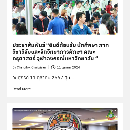
พิ
เ
ศ
ษ
ส่
ประชาสัมพันธ์ “ยินดีต้อนรับ นักศึกษา ภาค
ว
วิชาวิจัยและจิตวิทยาการศึกษา คณะ
ครุศาสตร์ จุฬาลงกรณ์มหาวิทยาลัย “
น
ก
By
Chetdilok Chaiwisan
11 ตุลาคม 2024
Posted
by
วันศุกร์ที่ 11 ตุลาคม 2567 ศูน…
ล
า
Read More
ง