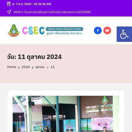
ศ. 7 ส.ค. 2569
-
10:36:57 AM
Skip
4645 ถ. ดินแดง แขวงดินแดง เขตดินแดง กรุงเทพมหานคร 10400
to
ศู
Op
content
csec
น
f
y
a
o
ย์
c
u
วัน:
11 ตุลาคม 2024
ก
e
t
า
b
u
Home
2024
ตุลาคม
11
o
b
ร
o
e
ศึ
k
ก
ษ
า