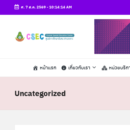
ศ. 7 ส.ค. 2569
-
10:14:14 AM
Skip
to
content
ศู
csec
น
ย์
หน้าแรก
เกี่ยวกับเรา
หน่วยบริก
ก
า
Uncategorized
ร
ศึ
ก