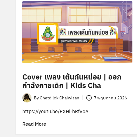
ษ
า
พิ
เ
ศ
ษ
Cover เพลง เต้นกันหน่อย | ออก
กำลังกายเด็ก | Kids Cha
ส่
By
Chetdilok Chaiwisan
7 พฤษภาคม 2026
ว
Posted
by
https://youtu.be/PXHl-hRfVoA
น
Read More
ก