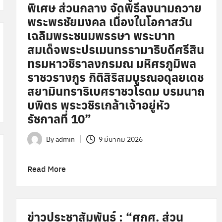
พิเศษ ส่วนกลาง จัดพิธีลงนามถวาย
พระพรชัยมงคล เนื่องในโอกาสวัน
เฉลิมพระชนมพรรษา พระบาท
สมเด็จพระปรเมนทรรามาธิบดีศรีสิน
ทรมหาวชิราลงกรมณ มหิศรภูมิพล
ราชวรางกูร กิติสิริสมบูรณอดุลยเดช
สยามินทราธิเบศราชวโรดม บรมนาถ
บพิตร พระวชิรเกล้าเจ้าอยู่หัว
รัชกาลที่ 10”
By
admin
9 มีนาคม 2026
Posted
by
Read More
ข่าวประชาสัมพันธ์ : “ศกศ. ส่วน