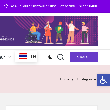
4645 ถ. ดินแดง แขวงดินแดง เขตดินแดง กรุงเทพมหานคร 10400
TH
กษา
สมัครเรียน
Op
Home
Uncategorized