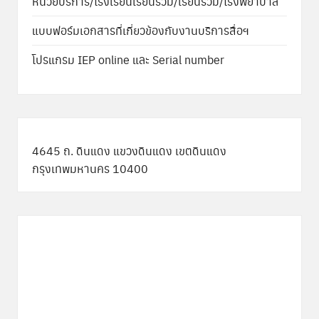
หน่วยบริการ/โรงเรียนเรียนรวม/เรียนร่วม/โรงพยาบาล
แบบฟอร์มเอกสารที่เกี่ยวข้องกับงานบริการสื่อฯ
โปรแกรม IEP online และ Serial number
4645 ถ. ดินแดง แขวงดินแดง เขตดินแดง
กรุงเทพมหานคร 10400