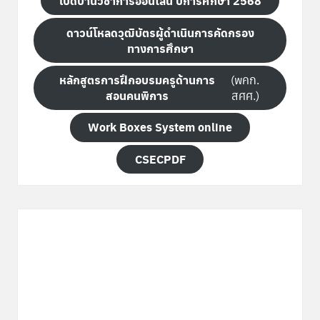
พิ
เปิดบ้านวิชาการออนไลน์ ปีการศึกษา 2568
เ
ดาวน์โหลดวุฒิบัตรผู้ดำเนินการคัดกรอง
ศ
ทางการศึกษา
ษ
หลักสูตรการฝึกอบรมครูด้านการ
(พคก.
ส่
สอนคนพิการ
สศศ.)
ว
Work Boxes System online
น
CSECPDF
ก
ล
า
ง