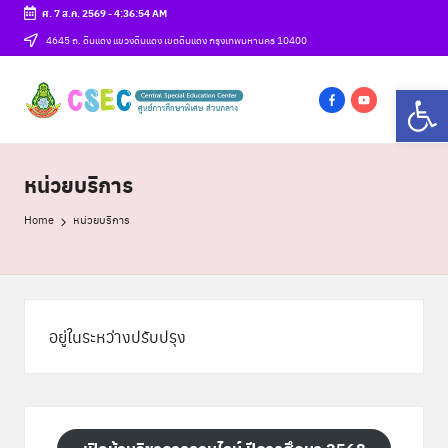
ศ. 7 ส.ค. 2569
-
4:36:54 AM
Skip
4645 ถ. ดินแดง แขวงดินแดง เขตดินแดง กรุงเทพมหานคร 10400
to
ศู
Op
content
csec
น
f
y
a
o
ย์
c
u
หน่วยบริการ
ก
e
t
Home
หน่วยบริการ
b
u
า
o
b
ร
o
e
ศึ
k
ก
อยู่ในระหว่างปรับปรุง
ษ
า