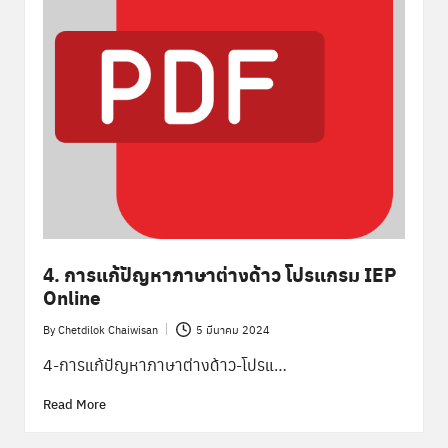
พิ
เ
ศ
ษ
ส่
ว
น
ก
ล
4. การแก้ปัญหาภาษาต่างด้าว โปรแกรม IEP
Online
า
By
Chetdilok Chaiwisan
5 มีนาคม 2024
ง
Posted
by
4-การแก้ปัญหาภาษาต่างด้าว-โปรแ…
Read More