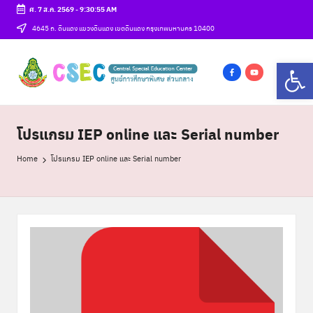
ศ. 7 ส.ค. 2569
-
9:30:55 AM
Skip
4645 ถ. ดินแดง แขวงดินแดง เขตดินแดง กรุงเทพมหานคร 10400
to
ศู
Op
content
csec
น
f
y
a
o
ย์
c
u
โปรแกรม IEP online และ Serial number
ก
e
t
า
b
u
Home
โปรแกรม IEP online และ Serial number
o
b
ร
o
e
ศึ
k
ก
ษ
า