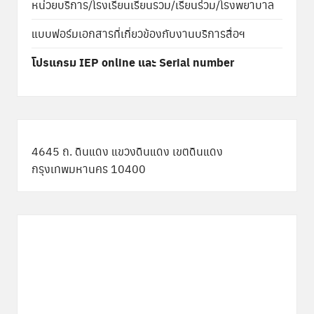
หน่วยบริการ/โรงเรียนเรียนรวม/เรียนร่วม/โรงพยาบาล
แบบฟอร์มเอกสารที่เกี่ยวข้องกับงานบริการสื่อฯ
โปรแกรม IEP online และ Serial number
4645 ถ. ดินแดง แขวงดินแดง เขตดินแดง
กรุงเทพมหานคร 10400