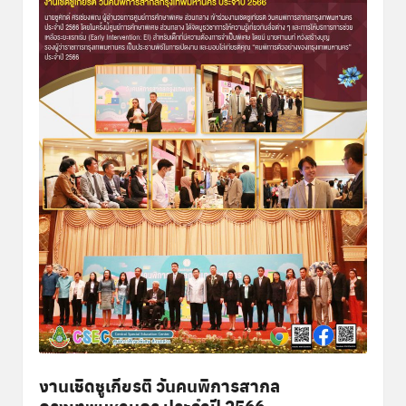
พิ
เ
ศ
ษ
ส่
ว
น
ก
ล
า
ง
งานเชิดชูเกียรติ วันคนพิการสากล
กรุงเทพมหานคร ประจำปี 2566