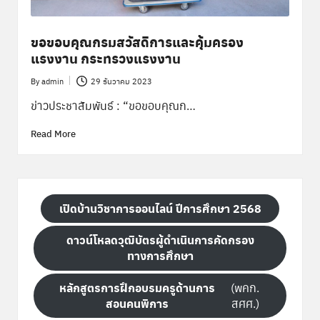
ขอขอบคุณกรมสวัสดิการและคุ้มครอง
แรงงาน กระทรวงแรงงาน
By
admin
29 ธันวาคม 2023
Posted
by
ข่าวประชาสัมพันธ์ : “ขอขอบคุณก…
Read More
เปิดบ้านวิชาการออนไลน์ ปีการศึกษา 2568
ดาวน์โหลดวุฒิบัตรผู้ดำเนินการคัดกรอง
ทางการศึกษา
หลักสูตรการฝึกอบรมครูด้านการ
(พคก.
สอนคนพิการ
สศศ.)