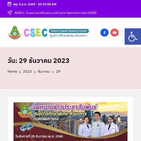
พฤ. 6 ส.ค. 2569
-
10:39:09 AM
Skip
4645 ถ. ดินแดง แขวงดินแดง เขตดินแดง กรุงเทพมหานคร 10400
to
ศู
Op
content
csec
น
f
y
a
o
ย์
c
u
วัน:
29 ธันวาคม 2023
ก
e
t
า
b
u
Home
2023
ธันวาคม
29
o
b
ร
o
e
ศึ
k
ก
ษ
า