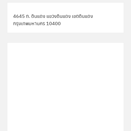
4645 ถ. ดินแดง แขวงดินแดง เขตดินแดง
กรุงเทพมหานคร 10400