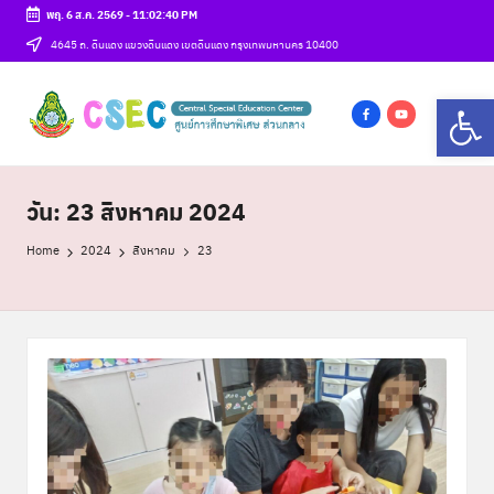
พฤ. 6 ส.ค. 2569
-
11:02:41 PM
Skip
4645 ถ. ดินแดง แขวงดินแดง เขตดินแดง กรุงเทพมหานคร 10400
to
ศู
Op
content
csec
น
f
y
a
o
ย์
c
u
วัน:
23 สิงหาคม 2024
ก
e
t
า
b
u
Home
2024
สิงหาคม
23
o
b
ร
o
e
ศึ
k
ก
ษ
า