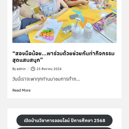
พิ
เ
ศ
ษ
ส่
ว
“สองมือน้อย…พาร่วมด้วยช่วยกันทำกิจกรรม
น
สุดแสนสนุก”
ก
By
admin
23 สิงหาคม 2024
Posted
ล
by
วันนี้เราจะพาทุกท่านมาชมการทำก…
า
Read More
ง
เปิดบ้านวิชาการออนไลน์ ปีการศึกษา 2568