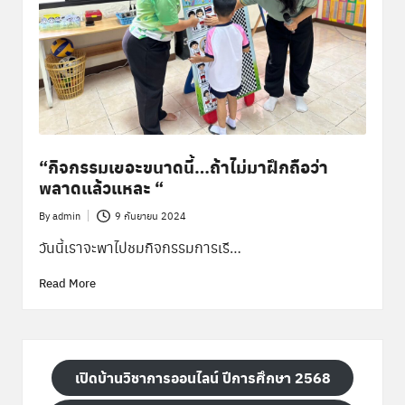
พิ
เ
ศ
ษ
ส่
ว
“กิจกรรมเยอะขนาดนี้…ถ้าไม่มาฝึกถือว่า
น
พลาดแล้วแหละ “
ก
By
admin
9 กันยายน 2024
Posted
ล
by
วันนี้เราจะพาไปชมกิจกรรมการเรี…
า
Read More
ง
เปิดบ้านวิชาการออนไลน์ ปีการศึกษา 2568