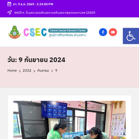
อา. 9 ส.ค. 2569
-
3:24:06 PM
Skip
4645 ถ. ดินแดง แขวงดินแดง เขตดินแดง กรุงเทพมหานคร 10400
to
ศู
Op
content
csec
น
f
y
a
o
ย์
c
u
วัน:
9 กันยายน 2024
ก
e
t
า
b
u
Home
2024
กันยายน
9
o
b
ร
o
e
ศึ
k
ก
ษ
า