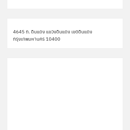
4645 ถ. ดินแดง แขวงดินแดง เขตดินแดง
กรุงเทพมหานคร 10400