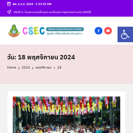
พฤ. 6 ส.ค. 2569
-
3:33:52 AM
Skip
4645 ถ. ดินแดง แขวงดินแดง เขตดินแดง กรุงเทพมหานคร 10400
to
ศู
Op
content
csec
น
f
y
a
o
ย์
c
u
วัน:
18 พฤศจิกายน 2024
ก
e
t
า
b
u
Home
2024
พฤศจิกายน
18
o
b
ร
o
e
ศึ
k
ก
ษ
า