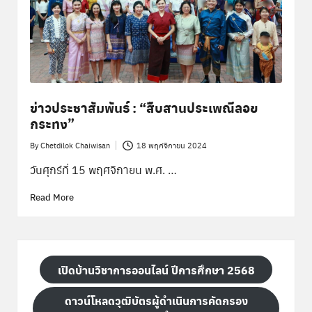
พิ
เ
ศ
ษ
ส่
ข่าวประชาสัมพันธ์ : “สืบสานประเพณีลอย
ว
กระทง”
น
By
Chetdilok Chaiwisan
18 พฤศจิกายน 2024
Posted
ก
by
วันศุกร์ที่ 15 พฤศจิกายน พ.ศ. …
ล
Read More
า
ง
เปิดบ้านวิชาการออนไลน์ ปีการศึกษา 2568
ดาวน์โหลดวุฒิบัตรผู้ดำเนินการคัดกรอง