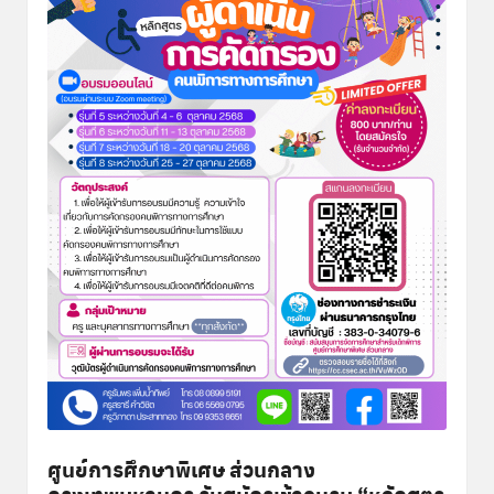
พิ
เ
ศ
ษ
ส่
ว
น
ก
ล
า
ง
ศูนย์การศึกษาพิเศษ ส่วนกลาง
กรุงเทพมหานคร รับสมัครเข้าอบรม “หลักสูตร