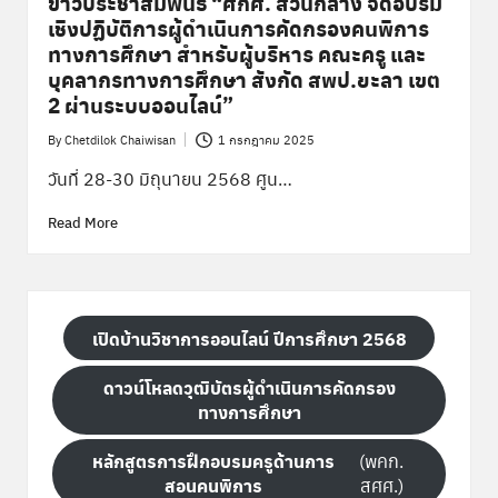
ข่าวประชาสัมพันธ์ “ศกศ. ส่วนกลาง จัดอบรม
เชิงปฏิบัติการผู้ดำเนินการคัดกรองคนพิการ
ทางก ารศึกษา สำหรับผู้บริหาร คณะครู และ
บุคลากรทางการศึกษา สังกัด สพป.ยะลา เขต
2 ผ่านระบบออนไลน์”
By
Chetdilok Chaiwisan
1 กรกฎาคม 2025
Posted
by
วันที่ 28-30 มิถุนายน 2568 ศูน…
Read More
เปิดบ้านวิชาการออนไลน์ ปีการศึกษา 2568
ดาวน์โหลดวุฒิบัตรผู้ดำเนินการคัดกรอง
ทางการศึกษา
หลักสูตรการฝึกอบรมครูด้านการ
(พคก.
สอนคนพิการ
สศศ.)