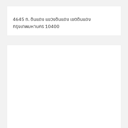
4645 ถ. ดินแดง แขวงดินแดง เขตดินแดง
กรุงเทพมหานคร 10400