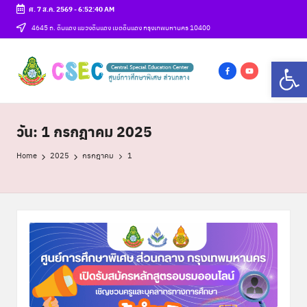
ศ. 7 ส.ค. 2569
-
6:52:41 AM
Skip
4645 ถ. ดินแดง แขวงดินแดง เขตดินแดง กรุงเทพมหานคร 10400
to
ศู
Op
content
csec
น
f
y
a
o
ย์
c
u
วัน:
1 กรกฎาคม 2025
ก
e
t
า
b
u
Home
2025
กรกฎาคม
1
o
b
ร
o
e
ศึ
k
ก
ษ
า