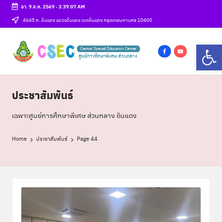
อา. 9 ส.ค. 2569
-
3:39:08 AM
Skip
4645 ถ. ดินแดง แขวงดินแดง เขตดินแดง กรุงเทพมหานคร 10400
to
ศู
Op
content
csec
น
f
y
a
o
ย์
c
u
ประชาสัมพันธ์
ก
e
t
า
b
u
เฉพาะศูนย์การศึกษาพิเศษ ส่วนกลาง ดินแดง
o
b
ร
o
e
Home
ประชาสัมพันธ์
Page 44
ศึ
k
ก
ษ
า