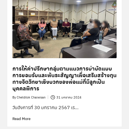
พิ
เ
ศ
ษ
ส่
ว
น
ก
การให้คำปรึกษากลุ่มตามแนวการบำบัดแบบ
การยอมรับและพันธะสัญญาเพื่อเสริมสร้างทุน
ล
ทางจิตวิทยาเชิงบวกของพ่อแม่ที่มีลูกเป็น
า
บุคคลพิการ
ง
By
Chetdilok Chaiwisan
31 มกราคม 2024
Posted
by
วันอังคารที่ 30 มกราคม 2567 เร…
Read More