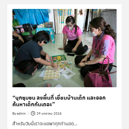
“บุกชุมชน ลงพื้นที่ เยี่ยมบ้านเด็ก และออก
ค้นหาเด็กกันเถอะ”
By
admin
29 มกราคม 2024
Posted
by
สำหรับวันนี้เราจะขอพาทุกท่านออ…