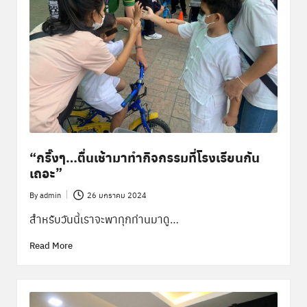
“กริ๊งๆ…ตื่นเช้ามาทำกิจกรรมที่โรงเรียนกัน
เถอะ”
By
admin
26 มกราคม 2024
Posted
by
สำหรับวันนี้เราจะพาทุกท่านมาดู…
Read More