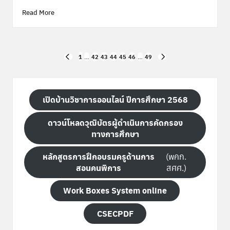
Read More
Posts
1
…
42
43
44
45
46
…
49
PREVIOUS
NEXT
pagination
PAGE
PAGE
เปิดบ้านวิชาการออนไลน์ ปีการศึกษา 2568
ดาวน์โหลดวุฒิบัตรผู้ดำเนินการคัดกรอง
ทางการศึกษา
หลักสูตรการฝึกอบรมครูด้านการ
(พคก.
สอนคนพิการ
สศศ.)
Work Boxes System online
CSECPDF