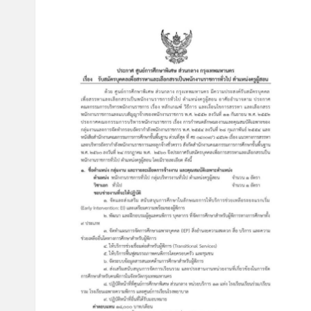
ษ
า
พิ
เ
ศ
ษ
ส่
ว
น
ก