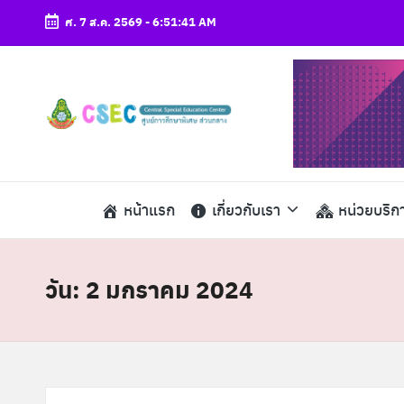
ศ. 7 ส.ค. 2569
-
6:51:41 AM
Skip
to
content
ศู
csec
น
ย์
หน้าแรก
เกี่ยวกับเรา
หน่วยบริก
ก
า
วัน:
2 มกราคม 2024
ร
ศึ
ก