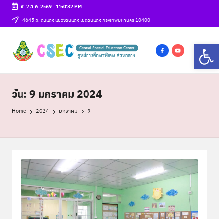
ศ. 7 ส.ค. 2569
-
1:50:33 PM
Skip
4645 ถ. ดินแดง แขวงดินแดง เขตดินแดง กรุงเทพมหานคร 10400
to
ศู
Op
content
csec
น
f
y
a
o
ย์
c
u
วัน:
9 มกราคม 2024
ก
e
t
า
b
u
Home
2024
มกราคม
9
o
b
ร
o
e
ศึ
k
ก
ษ
า