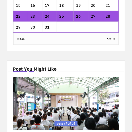
15
16
17
18
19
20
21
22
23
24
25
26
27
28
29
30
31
« ธ.ค.
ก.พ. »
Post You Might Like
Posted
ประชาสัมพันธ์
in