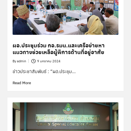
พิ
เ
ศ
ษ
ส่
ผอ.ประชุมร่วม กอ.รมน.และเครือข่ายหา
ว
แนวทางช่วยเหลือผู้พิการด้านที่อยู่อาศัย
น
By
admin
9 มกราคม 2024
Posted
ก
by
ข่าวประชาสัมพันธ์ : “ผอ.ประชุม…
ล
Read More
า
ง