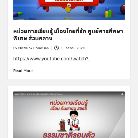
พิ
เ
ศ
ษ
หน่วยการเรียนรู้ เมืองไทยที่รัก ศูนย์การศึกษา
พิเศษ ส่วนกลาง
ส่
By
Chetdilok Chaiwisan
3 มกราคม 2024
ว
Posted
by
https://www.youtube.com/watch?…
น
Read More
ก
ล
า
ง