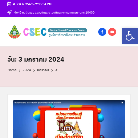
ศ. 7 ส.ค. 2569
-
7:35:55 PM
Skip
4645 ถ. ดินแดง แขวงดินแดง เขตดินแดง กรุงเทพมหานคร 10400
to
ศู
Op
content
csec
น
f
y
a
o
ย์
c
u
วัน:
3 มกราคม 2024
ก
e
t
า
b
u
Home
2024
มกราคม
3
o
b
ร
o
e
ศึ
k
ก
ษ
า